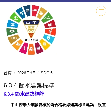
跳
到
主
要
內
容
區
首頁
2026 THE
SDG 6
6.3.4 節水建築標準
6.3.4
節水建築標準
中山醫學大學誠愛樓於為合格級綠建築標章建築，設置