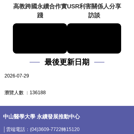
高教跨國永續合作實
USR利害關係人分享
踐
訪談
最後更新日期
2026-07-29
瀏覽人數 ：
1
3
6
1
8
8
中山醫學大學 永續發展推動中心
│雲端電話：(04)3609-7722轉15120