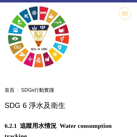
跳
到
主
要
內
容
區
首頁
SDGs行動實踐
SDG 6 淨水及衛生
6.2.1
追蹤用水情況 Water consumption
tracking