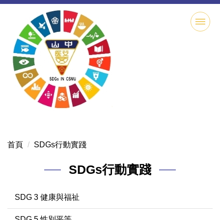
跳
到
主
要
內
容
區
首頁
SDGs行動實踐
SDGs行動實踐
SDG 3 健康與福祉
SDG 5 性別平等