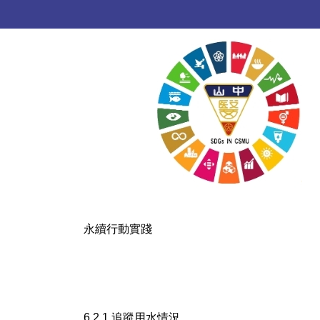
跳
到
主
要
內
容
區
永續行動實踐
6.2.1 追蹤用水情況