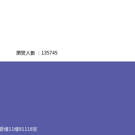
瀏覽人數 ：
1
3
5
7
4
5
樓11樓81118室