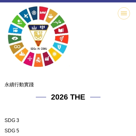
跳
到
主
要
內
容
區
永續行動實踐
2026 THE
SDG 3
SDG 5